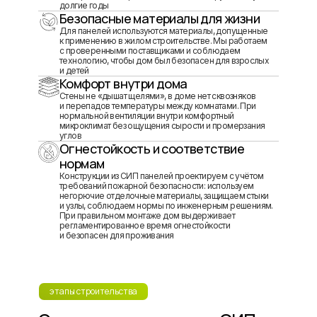
долгие годы
Безопасные материалы для жизни
Для панелей используются материалы, допущенные
к применению в жилом строительстве. Мы работаем
с проверенными поставщиками и соблюдаем
технологию, чтобы дом был безопасен для взрослых
и детей
Комфорт внутри дома
Стены не «дышат щелями», в доме нет сквозняков
и перепадов температуры между комнатами. При
нормальной вентиляции внутри комфортный
микроклимат без ощущения сырости и промерзания
углов
Огнестойкость и соответствие
нормам
Конструкции из СИП панелей проектируем с учётом
требований пожарной безопасности: используем
негорючие отделочные материалы, защищаем стыки
и узлы, соблюдаем нормы по инженерным решениям.
При правильном монтаже дом выдерживает
регламентированное время огнестойкости
и безопасен для проживания
этапы строительства