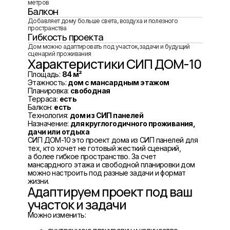
метров
Балкон
Добавляет дому больше света, воздуха и полезного
пространства
Гибкость проекта
Дом можно адаптировать под участок, задачи и будущий
сценарий проживания
Характеристики СИП ДОМ-10
Площадь:
84 м²
Этажность:
дом с мансардным этажом
Планировка:
свободная
Терраса:
есть
Балкон:
есть
Технология:
дом из СИП панелей
Назначение:
для круглогодичного проживания,
дачи или отдыха
СИП ДОМ-10 это проект дома из СИП панелей для
тех, кто хочет не готовый жесткий сценарий,
а более гибкое пространство. За счет
мансардного этажа и свободной планировки дом
можно настроить под разные задачи и формат
жизни.
Адаптируем проект под ваш
участок и задачи
Можно изменить: