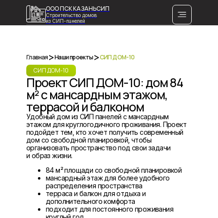
ООО ПСК КАЗАНЬСИП
Строительство домов
из СИП-панелей
>
>
Главная
Наши проекты
СИП ДОМ-10
СИП ДОМ-10
Проект СИП ДОМ-10: дом 84
м² с мансардным этажом,
террасой и балконом
Удобный дом из СИП панелей с мансардным
этажом для круглогодичного проживания. Проект
подойдет тем, кто хочет получить современный
дом со свободной планировкой, чтобы
организовать пространство под свои задачи
и образ жизни.
84 м² площади со свободной планировкой
мансардный этаж для более удобного
распределения пространства
терраса и балкон для отдыха и
дополнительного комфорта
подходит для постоянного проживания
круглый год