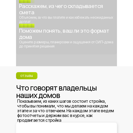
Расскажем, из чего складывается
смета
Объясним, за что вы платите и как избежать неожиданных
доплат
Поможем понять, ваш ли это формат
дома
Оцените размеры, планировки и ощущения от СИП-дома
до принятия решения
отзывы
Что говорят владельцы
наших домов
Показываем, из каких шагов состоит стройка,
чтобы вы понимали, что мы делаем на каждом
этапе и за что отвечаем. На каждом этапе ведем
фотоотчеты и держим вас в курсе, как
продвигается стройка