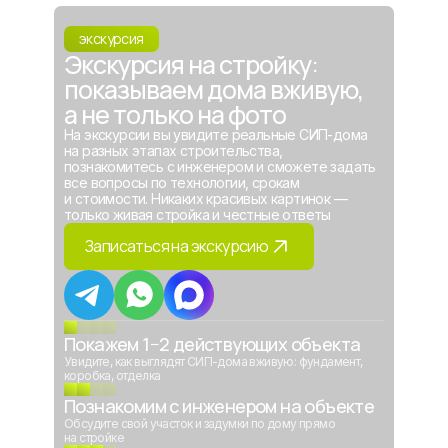
экскурсия
Экскурсия на стройку:
показываем дома вживую,
а не только на фото
На экскурсии вы увидите реальные СИП-дома
на разных этапах строительства,
познакомитесь с инженером и сможете задать
все вопросы по технологии, срокам
и стоимости. Никаких красивых картинок —
только живая стройка и честные ответы
Записаться на экскурсию
Покажем 1−2 действующих объекта
Увидите, как выглядят СИП-дома вживую: фундамент,
коробка, отделка
Познакомим с инженером на объекте
Обсудите свой участок и задумки по дому прямо
на стройке