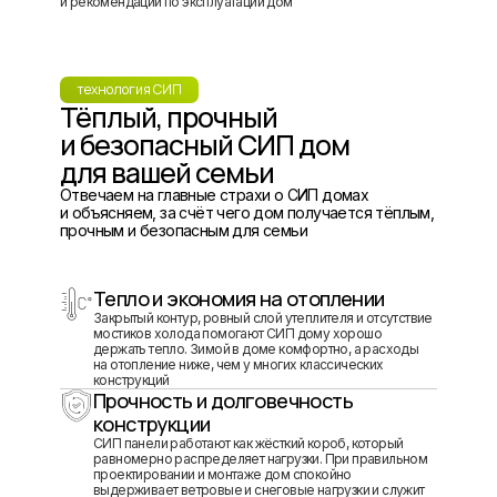
и рекомендации по эксплуатации дом
технология СИП
Тёплый, прочный
и безопасный СИП дом
для вашей семьи
Отвечаем на главные страхи о СИП домах
и объясняем, за счёт чего дом получается тёплым,
прочным и безопасным для семьи
Тепло и экономия на отоплении
Закрытый контур, ровный слой утеплителя и отсутствие
мостиков холода помогают СИП дому хорошо
держать тепло. Зимой в доме комфортно, а расходы
на отопление ниже, чем у многих классических
конструкций
Прочность и долговечность
конструкции
СИП панели работают как жёсткий короб, который
равномерно распределяет нагрузки. При правильном
проектировании и монтаже дом спокойно
выдерживает ветровые и снеговые нагрузки и служит